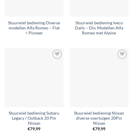
Stuurwiel bediening Diverse
Stuurwiel bediening Iveco
modellen Alfa Romeo – Fiat
Daily – Div. Modellen Alfa
> Pioneer
Romeo met Alpine
Toevoegen
Toevoegen
aan
aan
verlanglijst
verlanglijst
Stuurwiel bediening Subaru
Stuurwiel bediening Nissan
Legacy / Outback 20 Pin
diverse voertuigen 20Pin
Nissan
Nissan
€
79,99
€
79,99