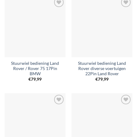
Toevoegen
Toevoegen
aan
aan
verlanglijst
verlanglijst
Stuurwiel bediening Land
Stuurwiel bediening Land
Rover / Rover 75 17Pin
Rover diverse voertuigen
BMW
22Pin Land Rover
€
79,99
€
79,99
Toevoegen
Toevoegen
aan
aan
verlanglijst
verlanglijst