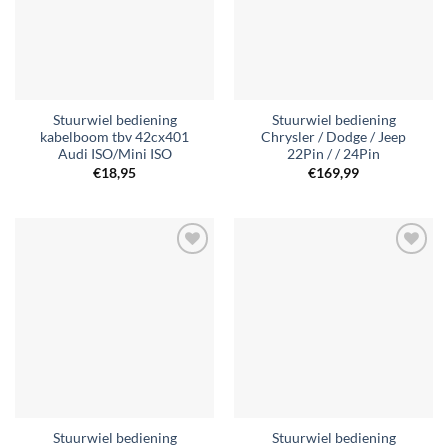
Stuurwiel bediening
Stuurwiel bediening
kabelboom tbv 42cx401
Chrysler / Dodge / Jeep
Audi ISO/Mini ISO
22Pin / / 24Pin
€
18,95
€
169,99
Toevoegen
Toevoegen
aan
aan
verlanglijst
verlanglijst
Stuurwiel bediening
Stuurwiel bediening