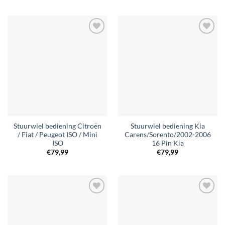
Toevoegen
Toevoegen
aan
aan
verlanglijst
verlanglijst
Stuurwiel bediening Citroën
Stuurwiel bediening Kia
/ Fiat / Peugeot ISO / Mini
Carens/Sorento/2002-2006
ISO
16 Pin Kia
€
79,99
€
79,99
Toevoegen
Toevoegen
aan
aan
verlanglijst
verlanglijst