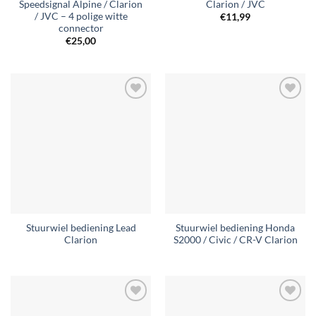
Speedsignal Alpine / Clarion
Clarion / JVC
/ JVC – 4 polige witte
€
11,99
connector
€
25,00
Toevoegen
Toevoegen
aan
aan
verlanglijst
verlanglijst
Stuurwiel bediening Lead
Stuurwiel bediening Honda
Clarion
S2000 / Civic / CR-V Clarion
Toevoegen
Toevoegen