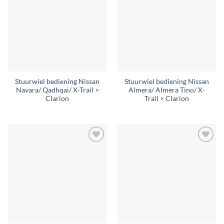
aan
aan
verlanglijst
verlanglijst
Stuurwiel bediening Nissan
Stuurwiel bediening Nissan
Navara/ Qadhqai/ X-Trail >
Almera/ Almera Tino/ X-
Clarion
Trail > Clarion
Toevoegen
Toevoegen
aan
aan
verlanglijst
verlanglijst