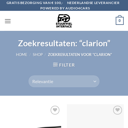
Ga
GRATIS BEZORGING VAN € 100,-
NEDERLANDSE LEVERANCIER
POWERED BY AUDIO4CARS
naar
inhoud
0
Zoekresultaten: “clarion”
HOME
/
SHOP
/
ZOEKRESULTATEN VOOR “CLARION”
FILTER
Toevoegen
Toevoegen
aan
aan
verlanglijst
verlanglijst