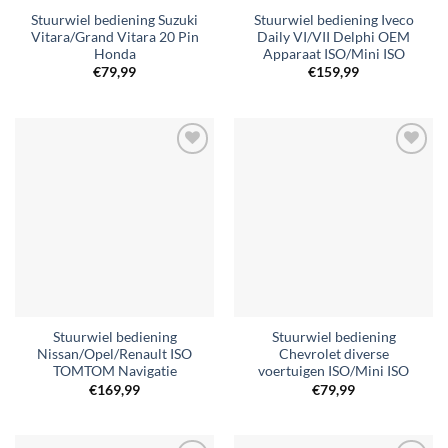
Stuurwiel bediening Suzuki
Stuurwiel bediening Iveco
Vitara/Grand Vitara 20 Pin
Daily VI/VII Delphi OEM
Honda
Apparaat ISO/Mini ISO
€
79,99
€
159,99
Toevoegen
Toevoegen
aan
aan
verlanglijst
verlanglijst
Stuurwiel bediening
Stuurwiel bediening
Nissan/Opel/Renault ISO
Chevrolet diverse
TOMTOM Navigatie
voertuigen ISO/Mini ISO
€
169,99
€
79,99