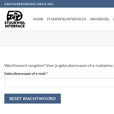
Ga
GRATIS BEZORGING VAN € 100,-
naar
inhoud
HOME
STUURWIELINTERFACES
UNIVERSEEL
Wachtwoord vergeten? Voer je gebruikersnaam of e-mailadres in
Vereist
Gebruikersnaam of e-mail
*
RESET WACHTWOORD