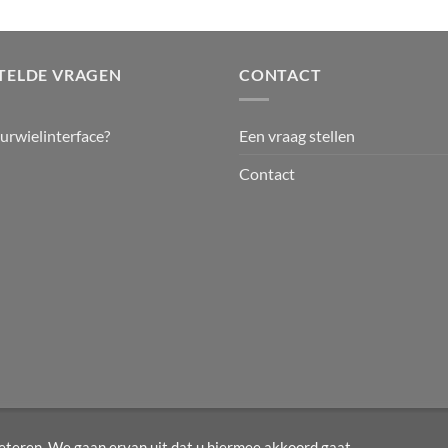
TELDE VRAGEN
CONTACT
uurwielinterface?
Een vraag stellen
Contact
teren. We gaan ervan uit dat u hiermee akkoord gaat,