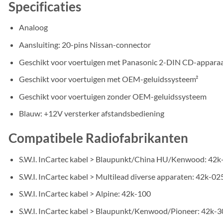
Specificaties
Analoog
Aansluiting: 20-pins Nissan-connector
Geschikt voor voertuigen met Panasonic 2-DIN CD-apparaa
Geschikt voor voertuigen met OEM-geluidssysteem²
Geschikt voor voertuigen zonder OEM-geluidssysteem
Blauw: +12V versterker afstandsbediening
Compatibele Radiofabrikanten
S.W.I. InCartec kabel > Blaupunkt/China HU/Kenwood: 42k
S.W.I. InCartec kabel > Multilead diverse apparaten: 42k-02
S.W.I. InCartec kabel > Alpine: 42k-100
S.W.I. InCartec kabel > Blaupunkt/Kenwood/Pioneer: 42k-