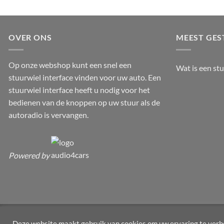
OVER ONS
MEEST GES
Op onze webshop kunt een snel een
Wat is een st
stuurwiel interface vinden voor uw auto. Een
stuurwiel interface heeft u nodig voor het
bedienen van de knoppen op uw stuur als de
autoradio is vervangen.
Powered by
Copyright 2026 ©
Audio4cars & stuurwielinterface.nl
Deze website maakt gebruik van cookies om uw ervaring te verbe