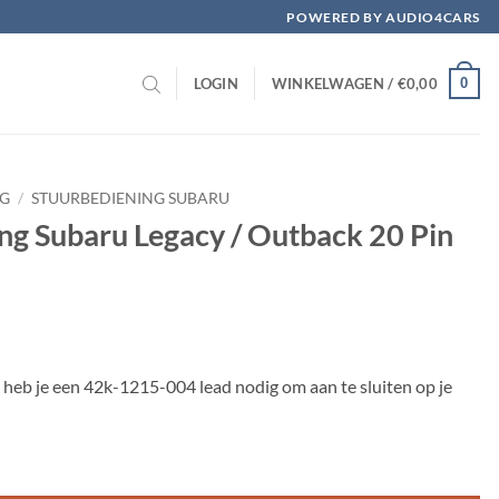
POWERED BY AUDIO4CARS
0
LOGIN
WINKELWAGEN /
€
0,00
NG
/
STUURBEDIENING SUBARU
ing Subaru Legacy / Outback 20 Pin
 heb je een 42k-1215-004 lead nodig om aan te sluiten op je
y / Outback 20 Pin Nissan aantal