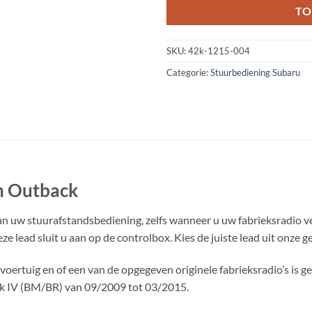
TO
SKU:
42k-1215-004
Categorie:
Stuurbediening Subaru
n Outback
an uw stuurafstandsbediening, zelfs wanneer u uw fabrieksradio ve
eze lead sluit u aan op de controlbox. Kies de juiste lead uit onze
ertuig en of een van de opgegeven originele fabrieksradio’s is ge
k IV (BM/BR) van 09/2009 tot 03/2015.