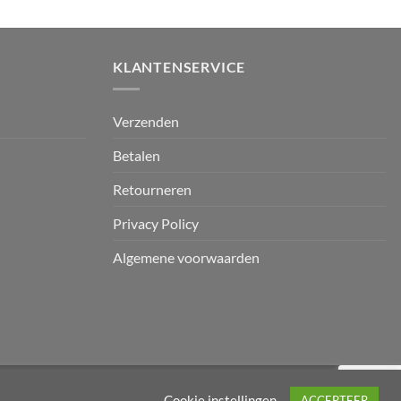
KLANTENSERVICE
Verzenden
Betalen
Retourneren
Privacy Policy
Algemene voorwaarden
Mollie
IDeal
Sepa
Klarna
Bancontact
Gir
Cookie instellingen
ACCEPTEER