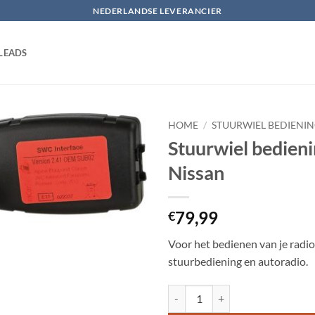
NEDERLANDSE LEVERANCIER
LEADS
HOME
/
STUURWIEL BEDIENI
Stuurwiel bedien
Toevoegen
Nissan
aan
verlanglijst
79,99
€
Voor het bedienen van je radio
stuurbediening en autoradio.
Stuurwiel bediening Subaru Legac