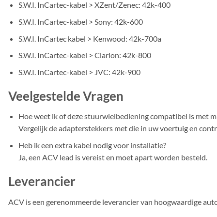
S.W.I. InCartec-kabel > XZent/Zenec: 42k-400
S.W.I. InCartec-kabel > Sony: 42k-600
S.W.I. InCartec kabel > Kenwood: 42k-700a
S.W.I. InCartec-kabel > Clarion: 42k-800
S.W.I. InCartec-kabel > JVC: 42k-900
Veelgestelde Vragen
Hoe weet ik of deze stuurwielbediening compatibel is met mi
Vergelijk de adapterstekkers met die in uw voertuig en contro
Heb ik een extra kabel nodig voor installatie?
Ja, een ACV lead is vereist en moet apart worden besteld.
Leverancier
ACV is een gerenommeerde leverancier van hoogwaardige auto-a