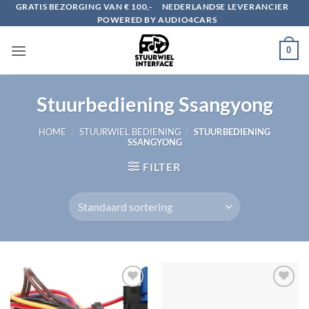
Ga
GRATIS BEZORGING VAN € 100,-
NEDERLANDSE LEVERANCIER
POWERED BY AUDIO4CARS
naar
inhoud
0
Stuurbediening Ssangyong
HOME
/
STUURWIEL BEDIENING
/
STUURBEDIENING
SSANGYONG
FILTER
Toevoegen
Toevoegen
aan
aan