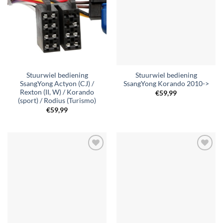
verlanglijst
verlanglijst
Stuurwiel bediening
Stuurwiel bediening
SsangYong Actyon (CJ) /
SsangYong Korando 2010->
Rexton (II, W) / Korando
€
59,99
(sport) / Rodius (Turismo)
€
59,99
Toevoegen
Toevoegen
aan
aan
verlanglijst
verlanglijst