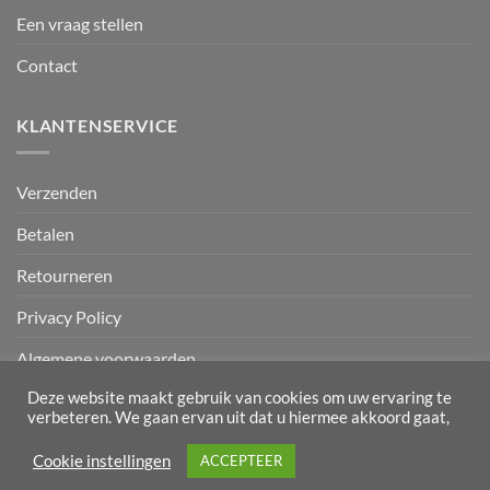
Een vraag stellen
Contact
KLANTENSERVICE
Verzenden
Betalen
Retourneren
Privacy Policy
Algemene voorwaarden
Deze website maakt gebruik van cookies om uw ervaring te
verbeteren. We gaan ervan uit dat u hiermee akkoord gaat,
Mollie
IDeal
Sepa
Klarna
Bancontact
GiroPay
Cookie instellingen
ACCEPTEER
Copyright 2026 ©
Audio4cars & stuurwielinterface.nl