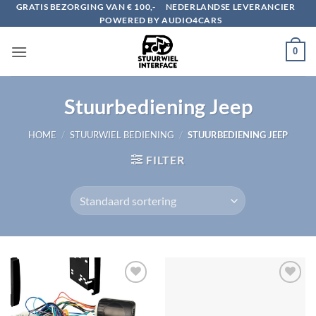
Ga
GRATIS BEZORGING VAN € 100,-
NEDERLANDSE LEVERANCIER
POWERED BY AUDIO4CARS
naar
inhoud
0
Stuurbediening Jeep
HOME
/
STUURWIEL BEDIENING
/
STUURBEDIENING JEEP
FILTER
Toevoegen
Toevoegen
aan
aan
verlanglijst
verlanglijst