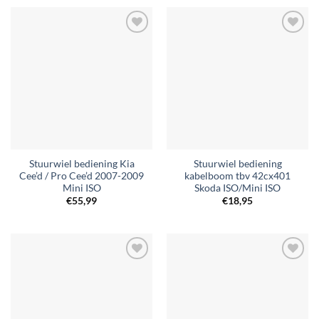
Toevoegen
Toevoegen
aan
aan
verlanglijst
verlanglijst
Stuurwiel bediening Kia
Stuurwiel bediening
Cee’d / Pro Cee’d 2007-2009
kabelboom tbv 42cx401
Mini ISO
Skoda ISO/Mini ISO
€
55,99
€
18,95
Toevoegen
Toevoegen
aan
aan
verlanglijst
verlanglijst