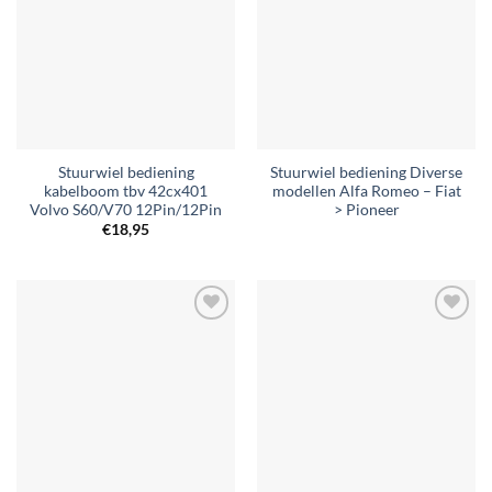
aan
aan
verlanglijst
verlanglijst
Stuurwiel bediening
Stuurwiel bediening Diverse
kabelboom tbv 42cx401
modellen Alfa Romeo – Fiat
Volvo S60/V70 12Pin/12Pin
> Pioneer
€
18,95
Toevoegen
Toevoegen
aan
aan
verlanglijst
verlanglijst