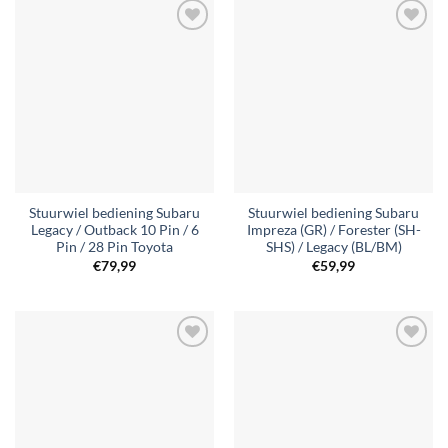
Toevoegen
Toevoegen
aan
aan
verlanglijst
verlanglijst
Stuurwiel bediening Subaru
Stuurwiel bediening Subaru
Legacy / Outback 10 Pin / 6
Impreza (GR) / Forester (SH-
Pin / 28 Pin Toyota
SHS) / Legacy (BL/BM)
€
79,99
€
59,99
Toevoegen
Toevoegen
aan
aan
verlanglijst
verlanglijst