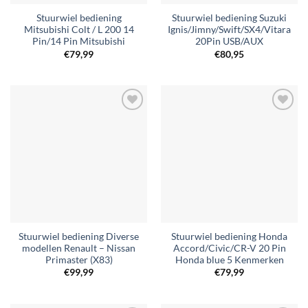
Stuurwiel bediening
Stuurwiel bediening Suzuki
Mitsubishi Colt / L 200 14
Ignis/Jimny/Swift/SX4/Vitara
Pin/14 Pin Mitsubishi
20Pin USB/AUX
€
79,99
€
80,95
Toevoegen
Toevoegen
aan
aan
verlanglijst
verlanglijst
Stuurwiel bediening Diverse
Stuurwiel bediening Honda
modellen Renault – Nissan
Accord/Civic/CR-V 20 Pin
Primaster (X83)
Honda blue 5 Kenmerken
€
99,99
€
79,99