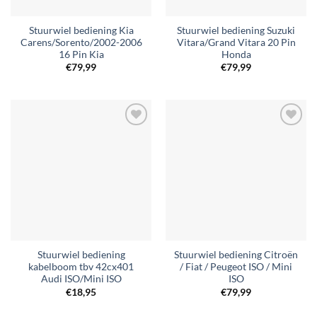
Stuurwiel bediening Kia
Stuurwiel bediening Suzuki
Carens/Sorento/2002-2006
Vitara/Grand Vitara 20 Pin
16 Pin Kia
Honda
€
79,99
€
79,99
Toevoegen
Toevoegen
aan
aan
verlanglijst
verlanglijst
Stuurwiel bediening
Stuurwiel bediening Citroën
kabelboom tbv 42cx401
/ Fiat / Peugeot ISO / Mini
Audi ISO/Mini ISO
ISO
€
18,95
€
79,99