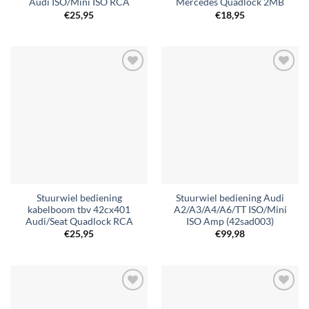
Audi ISO/Mini ISO RCA
Mercedes Quadlock 2MB
€
25,95
€
18,95
Toevoegen
Toevoegen
aan
aan
verlanglijst
verlanglijst
Stuurwiel bediening
Stuurwiel bediening Audi
kabelboom tbv 42cx401
A2/A3/A4/A6/TT ISO/Mini
Audi/Seat Quadlock RCA
ISO Amp (42sad003)
€
25,95
€
99,98
Toevoegen
Toevoegen