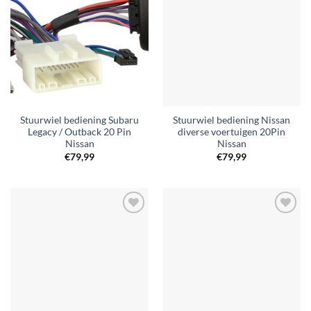
Toevoegen
Toevoegen
aan
aan
verlanglijst
verlanglijst
Stuurwiel bediening Subaru
Stuurwiel bediening Nissan
Legacy / Outback 20 Pin
diverse voertuigen 20Pin
Nissan
Nissan
€
79,99
€
79,99
Toevoegen
Toevoegen
aan
aan
verlanglijst
verlanglijst