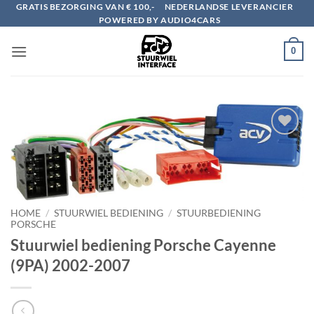
Ga
GRATIS BEZORGING VAN € 100,-
NEDERLANDSE LEVERANCIER
POWERED BY AUDIO4CARS
naar
inhoud
0
Toevoegen
aan
verlanglijst
HOME
/
STUURWIEL BEDIENING
/
STUURBEDIENING
PORSCHE
Stuurwiel bediening Porsche Cayenne
(9PA) 2002-2007