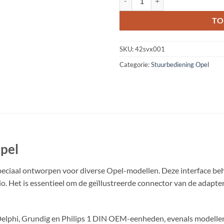
TO
SKU:
42svx001
Categorie:
Stuurbediening Opel
Opel
peciaal ontworpen voor diverse Opel-modellen. Deze interface beho
 Het is essentieel om de geïllustreerde connector van de adapter 
co, Delphi, Grundig en Philips 1 DIN OEM-eenheden, evenals m