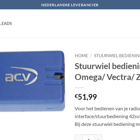
NEDERLANDSE LEVERANCIER
LEADS
HOME
/
STUURWIEL BEDIENI
Stuurwiel bedieni
Toevoegen
Omega/ Vectra/ Z
aan
verlanglijst
51,99
€
Voor het bedienen van je radio 
interface/stuurbediening 42s
Bij deze stuurwiel bediening m
Stuurwiel bediening Opel Agila/ A