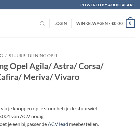
POWERED BY AUDIO4CARS
0
LOGIN
WINKELWAGEN /
€
0,00
NG
/
STUURBEDIENING OPEL
ng Opel Agila/ Astra/ Corsa/
afira/ Meriva/ Vivaro
via je knoppen op je stuur heb je de stuurwiel
vx001 van ACV nodig.
oet je een bijpassende
ACV lead
meebestellen.
stra/ Corsa/ Omega/ Vectra/ Zafira/ Meriva/ Vivaro aantal