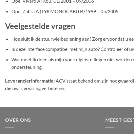
Opel Vivaro A (X83) 01/2001 – 09/2006
Opel Zafira A (T98 MONOCAB) 04/1999 – 05/2005
Veelgestelde vragen
Hoe sluit ik de stuurwielbediening aan? Zorg ervoor dat u ee
Is deze interface compatibel met mijn auto? Controleer of uw
Wat moet ik doen als mijn voertuiginstellingen niet worden 
ondersteuning.
Leverancierinformatie:
ACV staat bekend om zijn hoogwaardig
die uw rijervaring verbeteren.
OVER ONS
MEEST GES