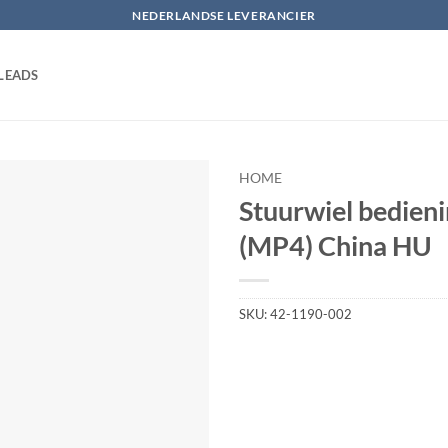
NEDERLANDSE LEVERANCIER
LEADS
HOME
Stuurwiel bedien
Toevoegen
(MP4) China HU
aan
verlanglijst
SKU:
42-1190-002