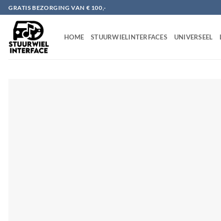
Ga
GRATIS BEZORGING VAN € 100,-
naar
inhoud
HOME
STUURWIELINTERFACES
UNIVERSEEL