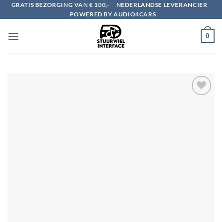
Ga
GRATIS BEZORGING VAN € 100,-
NEDERLANDSE LEVERANCIER
POWERED BY AUDIO4CARS
naar
inhoud
0
Toevoegen
aan
verlanglijst